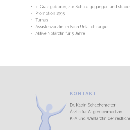
In Graz geboren, zur Schule gegangen und studie
Promotion 1995
Turnus
Assistenzärztin im Fach Unfallchirurgie
Aktive Notärztin für 5 Jahre
KONTAKT
Dr. Katrin Schachenreiter
Ärztin für Allgemeinmedizin
KFA und Wahlärztin der restlic