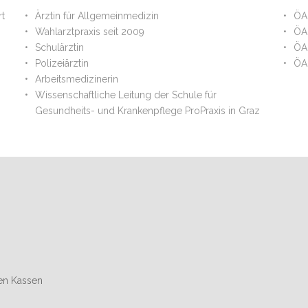
rt
Ärztin für Allgemeinmedizin
ÖA
Wahlarztpraxis seit 2009
ÖA
Schulärztin
ÖA
Polizeiärztin
ÖA
Arbeitsmedizinerin
Wissenschaftliche Leitung der Schule für
Gesundheits- und Krankenpflege ProPraxis in Graz
hen Kassen